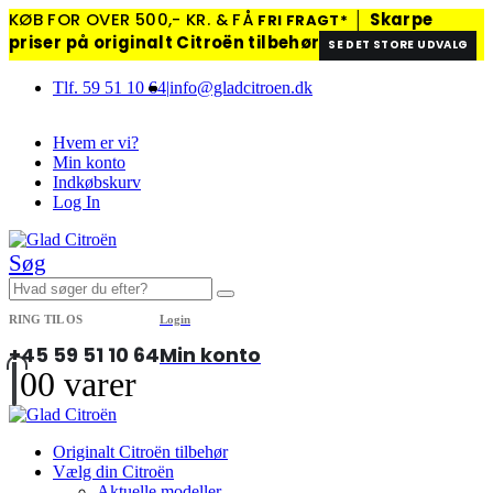
KØB FOR OVER 500,- KR. & FÅ
│
Skarpe
FRI FRAGT*
priser på originalt Citroën tilbehør
SE DET STORE UDVALG
Tlf. 59 51 10 64
|
info@gladcitroen.dk
Hvem er vi?
Min konto
Indkøbskurv
Log In
Søg
RING TIL OS
Login
+45 59 51 10 64
Min konto
0
0 varer
Originalt Citroën tilbehør
Vælg din Citroën
Aktuelle modeller