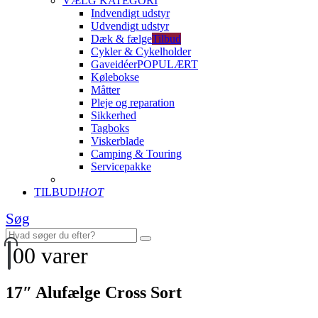
VÆLG KATEGORI
Indvendigt udstyr
Udvendigt udstyr
Dæk & fælge
Tilbud
Cykler & Cykelholder
Gaveidéer
POPULÆRT
Kølebokse
Måtter
Pleje og reparation
Sikkerhed
Tagboks
Viskerblade
Camping & Touring
Servicepakke
TILBUD!
HOT
Søg
0
0 varer
17″ Alufælge Cross Sort