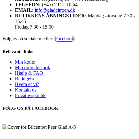
TELEFON:
(+45) 59 51 10 64
EMAIL:
info@gladcitroen.dk
BUTIKKENS ÅBNINGSTIDER:
Mandag - torsdag 7.30 -
15.45
Fredag 7.30 - 15.00
Følg os på sociale medier:
Facebook
Relevante links
Min konto
Min ordre historik
Hjælp & FAQ
Betingelser
Hvem er vi?
Kontakt os
Privatlivspolitik
FØLG OS PÅ FACEBOOK