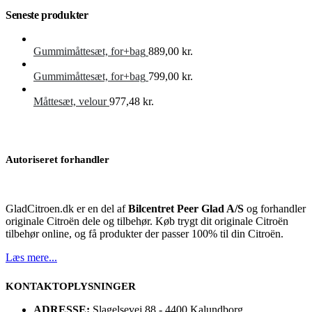
Seneste produkter
Gummimåttesæt, for+bag
889,00
kr.
Gummimåttesæt, for+bag
799,00
kr.
Måttesæt, velour
977,48
kr.
Autoriseret forhandler
GladCitroen.dk er en del af
Bilcentret Peer Glad A/S
og forhandler
originale Citroën dele og tilbehør. Køb trygt dit originale Citroën
tilbehør online, og få produkter der passer 100% til din Citroën.
Læs mere...
KONTAKTOPLYSNINGER
ADRESSE:
Slagelsevej 88 - 4400 Kalundborg