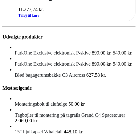
11.277,74
kr.
Tilføj til kurv
Udvalgte produkter
Den
De
ParkOne Exclusive elektronisk P-skive
899,00
kr.
549,00
kr.
oprindelige
akt
pris
Den
pri
De
ParkOne Exclusive elektronisk P-skive
899,00
kr.
549,00
kr.
var:
oprindelige
er:
akt
899,00 kr..
pris
549
pri
Blød bagagerumsbakke C3 Aircross
627,58
kr.
var:
er:
899,00 kr..
549
Mest sælgende
Monteringsbolt til alufælge
50,00
kr.
Tagbøjler til montering på tagrails Grand C4 Spacetourer
2.069,00
kr.
15″ hjulkapsel Whaletail
448,10
kr.