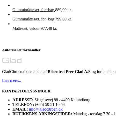
Gummimåttesæt, for+bag
889,00
kr.
Gummimåttesæt, for+bag
799,00
kr.
Måttesæt, velour
977,48
kr.
Autoriseret forhandler
GladCitroen.dk er en del af
Bilcentret Peer Glad A/S
og forhandler o
Læs mere...
KONTAKTOPLYSNINGER
ADRESSE:
Slagelsevej 88 - 4400 Kalundborg
TELEFON:
(+45) 59 51 10 64
EMAIL:
info@gladcitroen.dk
BUTIKKENS ÅBNINGSTIDER:
Mandag - torsdag 7.30 - 