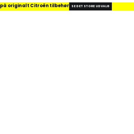
på originalt Citroën tilbehør
SE DET STORE UDVALG