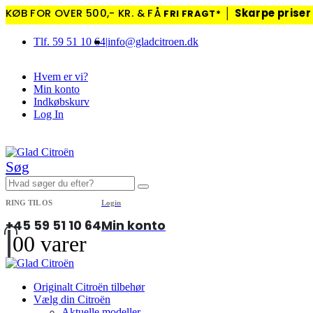
KØB FOR OVER 500,- KR. & FÅ
│
Skarpe priser 
FRI FRAGT*
Tlf. 59 51 10 64
|
info@gladcitroen.dk
Hvem er vi?
Min konto
Indkøbskurv
Log In
|
Søg
RING TIL OS
Login
+45 59 51 10 64
Min konto
0
0 varer
Originalt Citroën tilbehør
Vælg din Citroën
Aktuelle modeller