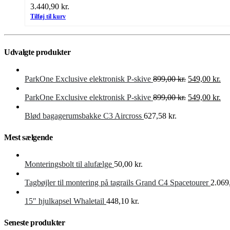
3.440,90
kr.
Tilføj til kurv
Udvalgte produkter
Den
De
ParkOne Exclusive elektronisk P-skive
899,00
kr.
549,00
kr.
oprindelige
akt
pris
Den
pri
De
ParkOne Exclusive elektronisk P-skive
899,00
kr.
549,00
kr.
var:
oprindelige
er:
akt
899,00 kr..
pris
549
pri
Blød bagagerumsbakke C3 Aircross
627,58
kr.
var:
er:
899,00 kr..
549
Mest sælgende
Monteringsbolt til alufælge
50,00
kr.
Tagbøjler til montering på tagrails Grand C4 Spacetourer
2.069
15″ hjulkapsel Whaletail
448,10
kr.
Seneste produkter