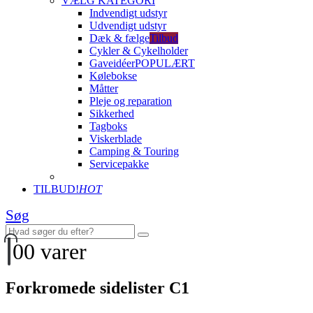
VÆLG KATEGORI
Indvendigt udstyr
Udvendigt udstyr
Dæk & fælge
Tilbud
Cykler & Cykelholder
Gaveidéer
POPULÆRT
Kølebokse
Måtter
Pleje og reparation
Sikkerhed
Tagboks
Viskerblade
Camping & Touring
Servicepakke
TILBUD!
HOT
Søg
0
0 varer
Forkromede sidelister C1