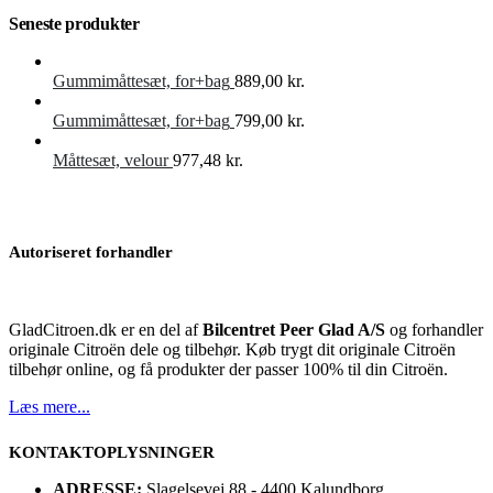
Seneste produkter
Gummimåttesæt, for+bag
889,00
kr.
Gummimåttesæt, for+bag
799,00
kr.
Måttesæt, velour
977,48
kr.
Autoriseret forhandler
GladCitroen.dk er en del af
Bilcentret Peer Glad A/S
og forhandler
originale Citroën dele og tilbehør. Køb trygt dit originale Citroën
tilbehør online, og få produkter der passer 100% til din Citroën.
Læs mere...
KONTAKTOPLYSNINGER
ADRESSE:
Slagelsevej 88 - 4400 Kalundborg