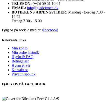
TELEFON:
(+45) 59 51 10 64
EMAIL:
info@gladcitroen.dk
BUTIKKENS ÅBNINGSTIDER:
Mandag - torsdag 7.30 -
15.45
Fredag 7.30 - 15.00
Følg os på sociale medier:
Facebook
Relevante links
Min konto
Min ordre historik
Hjælp & FAQ
Betingelser
Hvem er vi?
Kontakt os
Privatlivspolitik
FØLG OS PÅ FACEBOOK