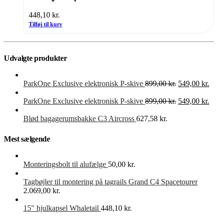
448,10
kr.
Tilføj til kurv
Udvalgte produkter
Den
De
ParkOne Exclusive elektronisk P-skive
899,00
kr.
549,00
kr.
oprindelige
akt
pris
Den
pri
De
ParkOne Exclusive elektronisk P-skive
899,00
kr.
549,00
kr.
var:
oprindelige
er:
akt
899,00 kr..
pris
549
pri
Blød bagagerumsbakke C3 Aircross
627,58
kr.
var:
er:
899,00 kr..
549
Mest sælgende
Monteringsbolt til alufælge
50,00
kr.
Tagbøjler til montering på tagrails Grand C4 Spacetourer
2.069,00
kr.
15″ hjulkapsel Whaletail
448,10
kr.