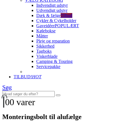
VÆLG KATEGORI
Indvendigt udstyr
Udvendigt udstyr
Dæk & fælge
Tilbud
Cykler & Cykelholder
Gaveidéer
POPULÆRT
Kølebokse
Måtter
Pleje og reparation
Sikkerhed
Tagboks
Viskerblade
Camping & Touring
Servicepakke
TILBUD!
HOT
Søg
0
0 varer
Monteringsbolt til alufælge