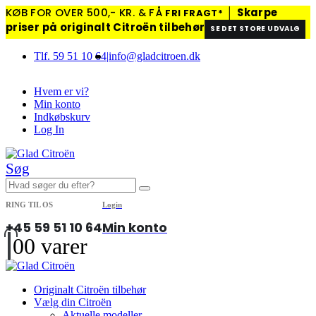
KØB FOR OVER 500,- KR. & FÅ
│
Skarpe
FRI FRAGT*
priser på originalt Citroën tilbehør
SE DET STORE UDVALG
Tlf. 59 51 10 64
|
info@gladcitroen.dk
Hvem er vi?
Min konto
Indkøbskurv
Log In
Søg
RING TIL OS
Login
+45 59 51 10 64
Min konto
0
0 varer
Originalt Citroën tilbehør
Vælg din Citroën
Aktuelle modeller