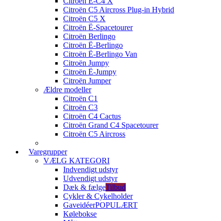
Citroën Ë-C4 X
Citroën C5 Aircross Plug-in Hybrid
Citroën C5 X
Citroën Ë-Spacetourer
Citroën Berlingo
Citroën Ë-Berlingo
Citroën Ë-Berlingo Van
Citroën Jumpy
Citroën Ë-Jumpy
Citroën Jumper
Ældre modeller
Citroën C1
Citroën C3
Citroën C4 Cactus
Citroën Grand C4 Spacetourer
Citroën C5 Aircross
Varegrupper
VÆLG KATEGORI
Indvendigt udstyr
Udvendigt udstyr
Dæk & fælge
Tilbud
Cykler & Cykelholder
Gaveidéer
POPULÆRT
Kølebokse