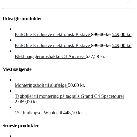
Udvalgte produkter
Den
De
ParkOne Exclusive elektronisk P-skive
899,00
kr.
549,00
kr.
oprindelige
akt
pris
Den
pri
De
ParkOne Exclusive elektronisk P-skive
899,00
kr.
549,00
kr.
var:
oprindelige
er:
akt
899,00 kr..
pris
549
pri
Blød bagagerumsbakke C3 Aircross
627,58
kr.
var:
er:
899,00 kr..
549
Mest sælgende
Monteringsbolt til alufælge
50,00
kr.
Tagbøjler til montering på tagrails Grand C4 Spacetourer
2.069,00
kr.
15″ hjulkapsel Whaletail
448,10
kr.
Seneste produkter