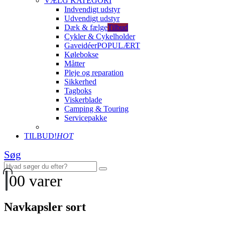
VÆLG KATEGORI
Indvendigt udstyr
Udvendigt udstyr
Dæk & fælge
Tilbud
Cykler & Cykelholder
Gaveidéer
POPULÆRT
Kølebokse
Måtter
Pleje og reparation
Sikkerhed
Tagboks
Viskerblade
Camping & Touring
Servicepakke
TILBUD!
HOT
Søg
0
0 varer
Navkapsler sort