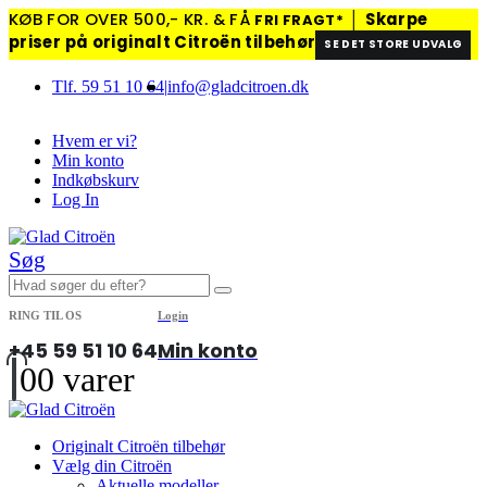
KØB FOR OVER 500,- KR. & FÅ
│
Skarpe
FRI FRAGT*
priser på originalt Citroën tilbehør
SE DET STORE UDVALG
Tlf. 59 51 10 64
|
info@gladcitroen.dk
Hvem er vi?
Min konto
Indkøbskurv
Log In
Søg
RING TIL OS
Login
+45 59 51 10 64
Min konto
0
0 varer
Originalt Citroën tilbehør
Vælg din Citroën
Aktuelle modeller