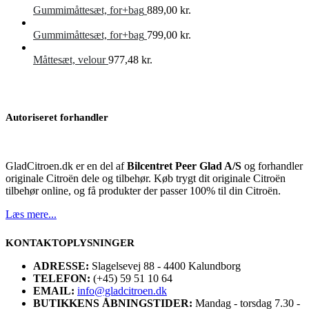
Gummimåttesæt, for+bag
889,00
kr.
Gummimåttesæt, for+bag
799,00
kr.
Måttesæt, velour
977,48
kr.
Autoriseret forhandler
GladCitroen.dk er en del af
Bilcentret Peer Glad A/S
og forhandler
originale Citroën dele og tilbehør. Køb trygt dit originale Citroën
tilbehør online, og få produkter der passer 100% til din Citroën.
Læs mere...
KONTAKTOPLYSNINGER
ADRESSE:
Slagelsevej 88 - 4400 Kalundborg
TELEFON:
(+45) 59 51 10 64
EMAIL:
info@gladcitroen.dk
BUTIKKENS ÅBNINGSTIDER:
Mandag - torsdag 7.30 -