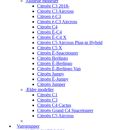
Aktuelle modeller
Citroën C3 2018-
Citroën C3 Aircross
Citroen ë-C3
Citroën ë-C3 Aircross
Citroën C4
Citroën Ë-C4
Citroën Ë-C4 X
Citroën C5 Aircross Plug-in Hybrid
Citroën C5 X
Citroën Ë-Spacetourer
Citroën Berlingo
Citroën Ë-Berlingo
Citroën Ë-Berlingo Van
Citroën Jumpy
Citroën Ë-Jumpy
Citroën Jumper
Ældre modeller
Citroën C1
Citroën C3
Citroën C4 Cactus
Citroën Grand C4 Spacetourer
Citroën C5 Aircross
Varegrupper