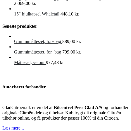
2.069,00
kr.
15″ hjulkapsel Whaletail
448,10
kr.
Seneste produkter
Gummimåttesæt, for+bag
889,00
kr.
Gummimåttesæt, for+bag
799,00
kr.
Måttesæt, velour
977,48
kr.
Autoriseret forhandler
GladCitroen.dk er en del af
Bilcentret Peer Glad A/S
og forhandler
originale Citroën dele og tilbehør. Køb trygt dit originale Citroën
tilbehør online, og få produkter der passer 100% til din Citroën.
Læs mere...