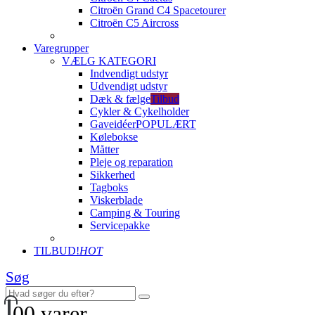
Citroën Grand C4 Spacetourer
Citroën C5 Aircross
Varegrupper
VÆLG KATEGORI
Indvendigt udstyr
Udvendigt udstyr
Dæk & fælge
Tilbud
Cykler & Cykelholder
Gaveidéer
POPULÆRT
Kølebokse
Måtter
Pleje og reparation
Sikkerhed
Tagboks
Viskerblade
Camping & Touring
Servicepakke
TILBUD!
HOT
Søg
0
0 varer