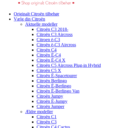
Originalt Citroën tilbehør
Vælg din Citroën
Aktuelle modeller
Citroën C3 2018-
Citroën C3 Aircross
Citroen ë-C3
Citroën ë-C3 Aircross
Citroën C4
Citroën Ë-C4
Citroën Ë-C4 X
Citroën C5 Aircross Plug-in Hybrid
Citroën C5 X
Citroën Ë-Spacetourer
Citroën Berlingo
Citroën Ë-Berlingo
Citroën Ë-Berlingo Van
Citroën Jumpy
Citroën Ë-Jumpy
Citroën Jumper
Ældre modeller
Citroën C1
Citroën C3
Citroën C4 Cactus