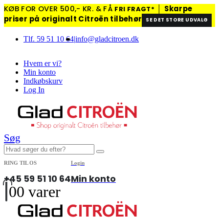
KØB FOR OVER 500,- KR. & FÅ
│
Skarpe
FRI FRAGT*
priser på originalt Citroën tilbehør
SE DET STORE UDVALG
Tlf. 59 51 10 64
|
info@gladcitroen.dk
Hvem er vi?
Min konto
Indkøbskurv
Log In
Søg
RING TIL OS
Login
+45 59 51 10 64
Min konto
0
0 varer