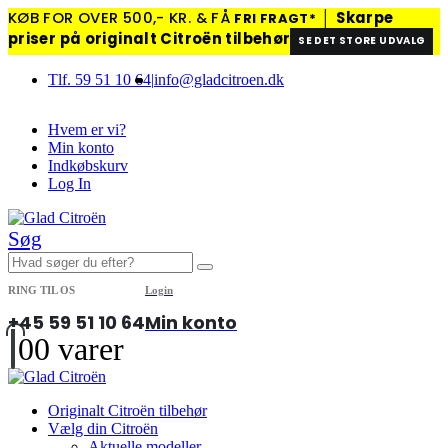
KØB FOR OVER 500,- KR. & FÅ
│
Skarpe
FRI FRAGT*
priser på originalt Citroën tilbehør
SE DET STORE UDVALG
Tlf. 59 51 10 64
|
info@gladcitroen.dk
Hvem er vi?
Min konto
Indkøbskurv
Log In
Søg
RING TIL OS
Login
+45 59 51 10 64
Min konto
0
0 varer
Originalt Citroën tilbehør
Vælg din Citroën
Aktuelle modeller