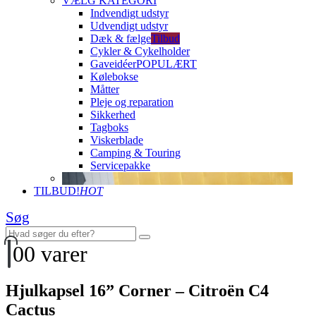
VÆLG KATEGORI
Indvendigt udstyr
Udvendigt udstyr
Dæk & fælge
Tilbud
Cykler & Cykelholder
Gaveidéer
POPULÆRT
Kølebokse
Måtter
Pleje og reparation
Sikkerhed
Tagboks
Viskerblade
Camping & Touring
Servicepakke
TILBUD!
HOT
Søg
0
0 varer
Hjulkapsel 16” Corner – Citroën C4
Cactus