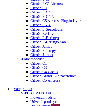
Citroën ë-C3 Aircross
Citroën C4
Citroën Ë-C4
Citroën Ë-C4 X
Citroën C5 Aircross Plug-in Hybrid
Citroën C5 X
Citroën Ë-Spacetourer
Citroën Berlingo
Citroën Ë-Berlingo
Citroën Ë-Berlingo Van
Citroën Jumpy
Citroën Ë-Jumpy
Citroën Jumper
Ældre modeller
Citroën C1
Citroën C3
Citroën C4 Cactus
Citroën Grand C4 Spacetourer
Citroën C5 Aircross
Varegrupper
VÆLG KATEGORI
Indvendigt udstyr
Udvendigt udstyr
Dæk & fælge
Tilbud