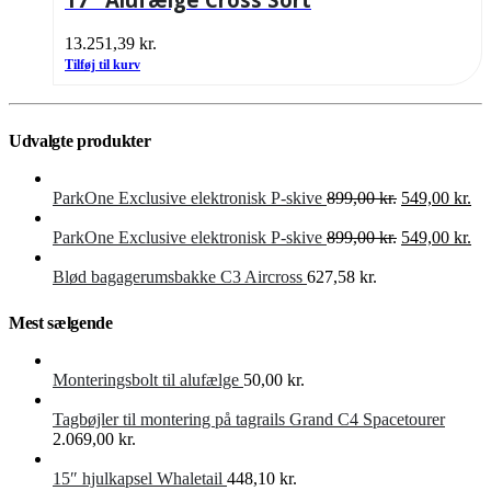
13.251,39
kr.
Tilføj til kurv
Udvalgte produkter
Den
De
ParkOne Exclusive elektronisk P-skive
899,00
kr.
549,00
kr.
oprindelige
akt
pris
Den
pri
De
ParkOne Exclusive elektronisk P-skive
899,00
kr.
549,00
kr.
var:
oprindelige
er:
akt
899,00 kr..
pris
549
pri
Blød bagagerumsbakke C3 Aircross
627,58
kr.
var:
er:
899,00 kr..
549
Mest sælgende
Monteringsbolt til alufælge
50,00
kr.
Tagbøjler til montering på tagrails Grand C4 Spacetourer
2.069,00
kr.
15″ hjulkapsel Whaletail
448,10
kr.