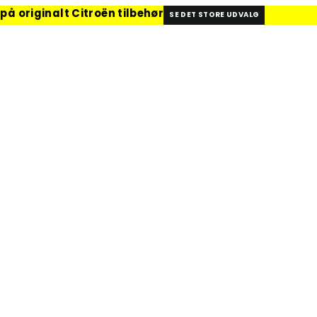
på originalt Citroën tilbehør
SE DET STORE UDVALG