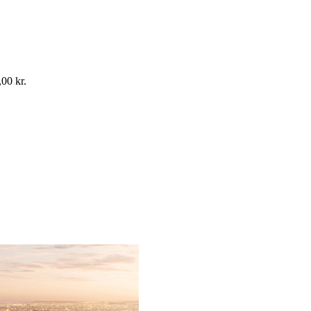
,00 kr..
,00
kr.