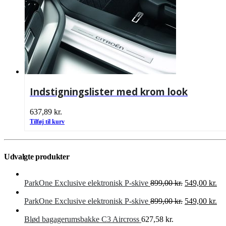
Indstigningslister med krom look
637,89
kr.
Tilføj til kurv
Udvalgte produkter
Den
De
ParkOne Exclusive elektronisk P-skive
899,00
kr.
549,00
kr.
oprindelige
akt
pris
Den
pri
De
ParkOne Exclusive elektronisk P-skive
899,00
kr.
549,00
kr.
var:
oprindelige
er:
akt
899,00 kr..
pris
549
pri
Blød bagagerumsbakke C3 Aircross
627,58
kr.