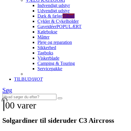
VÆLG KATEGORI
Indvendigt udstyr
Udvendigt udstyr
Dæk & fælge
Tilbud
Cykler & Cykelholder
Gaveidéer
POPULÆRT
Kølebokse
Måtter
Pleje og reparation
Sikkerhed
Tagboks
Viskerblade
Camping & Touring
Servicepakke
TILBUD!
HOT
Søg
0
0 varer
Solgardiner til sideruder C3 Aircross