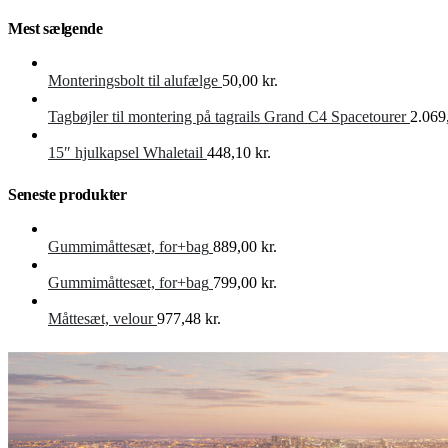
var:
er:
899,00 kr..
549
Mest sælgende
Monteringsbolt til alufælge
50,00
kr.
Tagbøjler til montering på tagrails Grand C4 Spacetourer
2.069
15″ hjulkapsel Whaletail
448,10
kr.
Seneste produkter
Gummimåttesæt, for+bag
889,00
kr.
Gummimåttesæt, for+bag
799,00
kr.
Måttesæt, velour
977,48
kr.