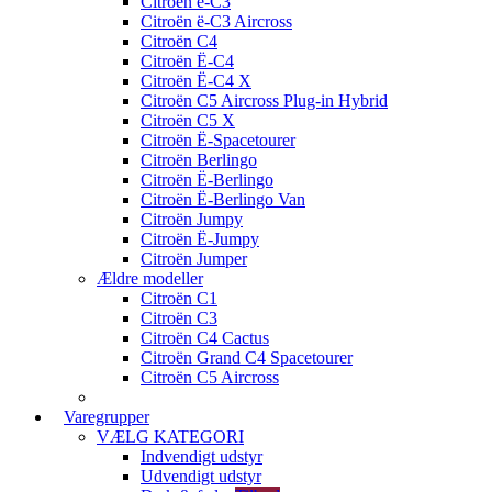
Citroen ë-C3
Citroën ë-C3 Aircross
Citroën C4
Citroën Ë-C4
Citroën Ë-C4 X
Citroën C5 Aircross Plug-in Hybrid
Citroën C5 X
Citroën Ë-Spacetourer
Citroën Berlingo
Citroën Ë-Berlingo
Citroën Ë-Berlingo Van
Citroën Jumpy
Citroën Ë-Jumpy
Citroën Jumper
Ældre modeller
Citroën C1
Citroën C3
Citroën C4 Cactus
Citroën Grand C4 Spacetourer
Citroën C5 Aircross
Varegrupper
VÆLG KATEGORI
Indvendigt udstyr
Udvendigt udstyr