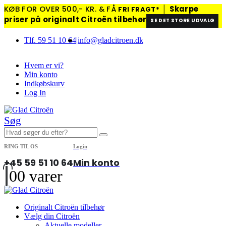
KØB FOR OVER 500,- KR. & FÅ
│
Skarpe
FRI FRAGT*
priser på originalt Citroën tilbehør
SE DET STORE UDVALG
Tlf. 59 51 10 64
|
info@gladcitroen.dk
Hvem er vi?
Min konto
Indkøbskurv
Log In
Søg
RING TIL OS
Login
+45 59 51 10 64
Min konto
0
0 varer
Originalt Citroën tilbehør
Vælg din Citroën
Aktuelle modeller