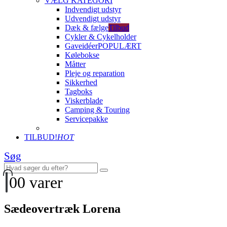
VÆLG KATEGORI
Indvendigt udstyr
Udvendigt udstyr
Dæk & fælge
Tilbud
Cykler & Cykelholder
Gaveidéer
POPULÆRT
Kølebokse
Måtter
Pleje og reparation
Sikkerhed
Tagboks
Viskerblade
Camping & Touring
Servicepakke
TILBUD!
HOT
Søg
0
0 varer
Sædeovertræk Lorena