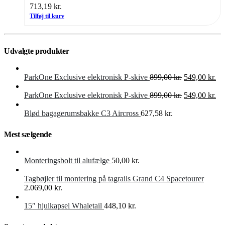
713,19
kr.
Tilføj til kurv
Udvalgte produkter
Den
De
ParkOne Exclusive elektronisk P-skive
899,00
kr.
549,00
kr.
oprindelige
akt
pris
Den
pri
De
ParkOne Exclusive elektronisk P-skive
899,00
kr.
549,00
kr.
var:
oprindelige
er:
akt
899,00 kr..
pris
549
pri
Blød bagagerumsbakke C3 Aircross
627,58
kr.
var:
er:
899,00 kr..
549
Mest sælgende
Monteringsbolt til alufælge
50,00
kr.
Tagbøjler til montering på tagrails Grand C4 Spacetourer
2.069,00
kr.
15″ hjulkapsel Whaletail
448,10
kr.