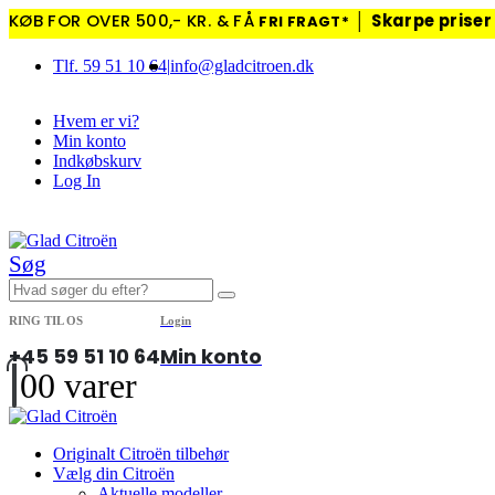
KØB FOR OVER 500,- KR. & FÅ
│
Skarpe priser 
FRI FRAGT*
Tlf. 59 51 10 64
|
info@gladcitroen.dk
Hvem er vi?
Min konto
Indkøbskurv
Log In
|
Søg
RING TIL OS
Login
+45 59 51 10 64
Min konto
0
0 varer
Originalt Citroën tilbehør
Vælg din Citroën
Aktuelle modeller