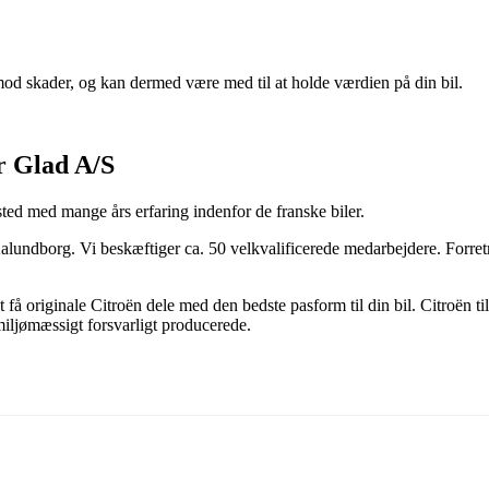
d skader, og kan dermed være med til at holde værdien på din bil.
er Glad A/S
sted med mange års erfaring indenfor de franske biler.
 Kalundborg. Vi beskæftiger ca. 50 velkvalificerede medarbejdere. Forre
 få originale Citroën dele med den bedste pasform til din bil. Citroën ti
miljømæssigt forsvarligt producerede.