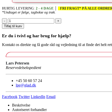
HURTIG LEVERING:
2 - 4 DAGE
│
FRI FRAGT* PÅ ALLE ORDRER
*Undtaget er fælge, tagbokse og træk.
-
+
Tilføj til kurv
Er du i tvivl og har brug for hjælp?
Kontakt os direkte og få gode råd og vejledning til at finde det helt ret
Lars Petersen
Reservedelsekspedient
+45 50 60 57 24
lpe@glad.dk
Facebook
Twitter
LinkedIn
Email
Beskrivelse
Autoriseret forhandler