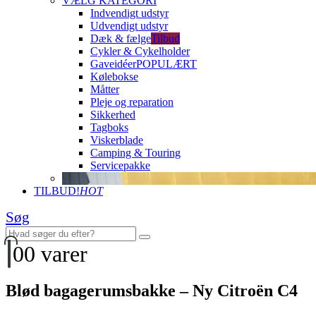
VÆLG KATEGORI
Indvendigt udstyr
Udvendigt udstyr
Dæk & fælge
Tilbud
Cykler & Cykelholder
Gaveidéer
POPULÆRT
Kølebokse
Måtter
Pleje og reparation
Sikkerhed
Tagboks
Viskerblade
Camping & Touring
Servicepakke
TILBUD!
HOT
Søg
0
0 varer
Blød bagagerumsbakke – Ny Citroën C4