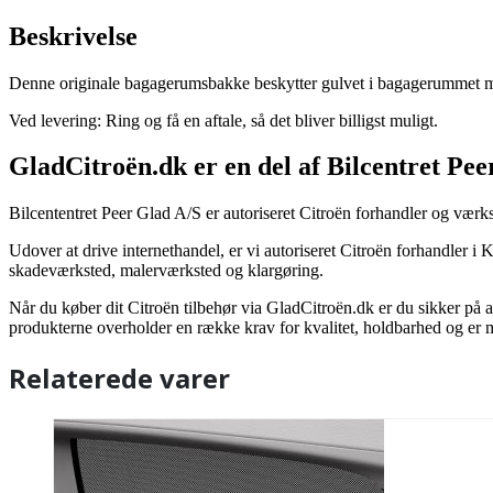
Beskrivelse
Denne originale bagagerumsbakke beskytter gulvet i bagagerummet mo
Ved levering: Ring og få en aftale, så det bliver billigst muligt.
GladCitroën.dk er en del af Bilcentret Pe
Bilcententret Peer Glad A/S er autoriseret Citroën forhandler og værk
Udover at drive internethandel, er vi autoriseret Citroën forhandler i
skadeværksted, malerværksted og klargøring.
Når du køber dit Citroën tilbehør via GladCitroën.dk er du sikker på at
produkterne overholder en række krav for kvalitet, holdbarhed og er 
Relaterede varer