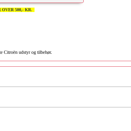
 OVER 500,- KR.
te Citroën udstyr og tilbehør.