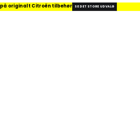
på originalt Citroën tilbehør
SE DET STORE UDVALG