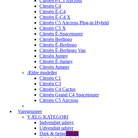
Citroën ë-C3 Aircross
Citroën C4
Citroën Ë-C4
Citroën Ë-C4 X
Citroën C5 Aircross Plug-in Hybrid
Citroën C5 X
Citroën Ë-Spacetourer
Citroën Berlingo
Citroën Ë-Berlingo
Citroën Ë-Berlingo Van
Citroën Jumpy
Citroën Ë-Jumpy
Citroën Jumper
Ældre modeller
Citroën C1
Citroën C3
Citroën C4 Cactus
Citroën Grand C4 Spacetourer
Citroën C5 Aircross
Varegrupper
VÆLG KATEGORI
Indvendigt udstyr
Udvendigt udstyr
Dæk & fælge
Tilbud