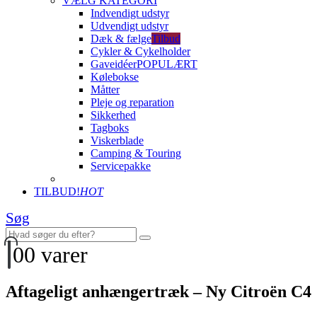
VÆLG KATEGORI
Indvendigt udstyr
Udvendigt udstyr
Dæk & fælge
Tilbud
Cykler & Cykelholder
Gaveidéer
POPULÆRT
Kølebokse
Måtter
Pleje og reparation
Sikkerhed
Tagboks
Viskerblade
Camping & Touring
Servicepakke
TILBUD!
HOT
Søg
0
0 varer
Aftageligt anhængertræk – Ny Citroën C4