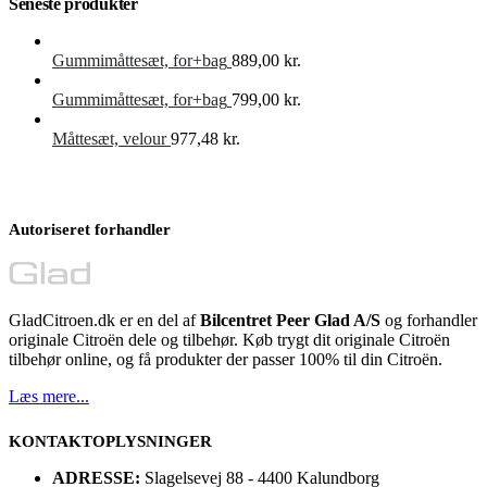
Seneste produkter
Gummimåttesæt, for+bag
889,00
kr.
Gummimåttesæt, for+bag
799,00
kr.
Måttesæt, velour
977,48
kr.
Autoriseret forhandler
GladCitroen.dk er en del af
Bilcentret Peer Glad A/S
og forhandler
originale Citroën dele og tilbehør. Køb trygt dit originale Citroën
tilbehør online, og få produkter der passer 100% til din Citroën.
Læs mere...
KONTAKTOPLYSNINGER
ADRESSE:
Slagelsevej 88 - 4400 Kalundborg