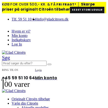
KØB FOR OVER 500,- KR. & FÅ
│
Skarpe
FRI FRAGT*
priser på originalt Citroën tilbehør
SE DET STORE UDVALG
Tlf. 59 51 10 64
|
info@gladcitroen.dk
Hvem er vi?
Min konto
Indkøbskurv
Log In
Søg
RING TIL OS
Login
+45 59 51 10 64
Min konto
0
0 varer
Originalt Citroën tilbehør
Vælg din Citroën
Aktuelle modeller