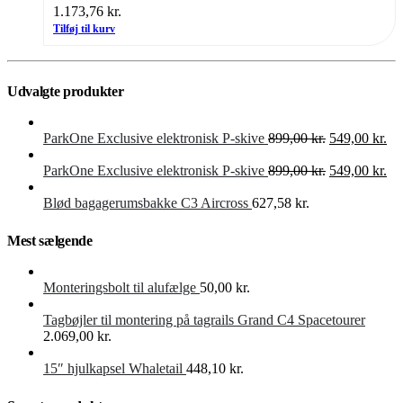
1.173,76
kr.
Tilføj til kurv
Udvalgte produkter
Den
De
ParkOne Exclusive elektronisk P-skive
899,00
kr.
549,00
kr.
oprindelige
akt
pris
Den
pri
De
ParkOne Exclusive elektronisk P-skive
899,00
kr.
549,00
kr.
var:
oprindelige
er:
akt
899,00 kr..
pris
549
pri
Blød bagagerumsbakke C3 Aircross
627,58
kr.
var:
er:
899,00 kr..
549
Mest sælgende
Monteringsbolt til alufælge
50,00
kr.
Tagbøjler til montering på tagrails Grand C4 Spacetourer
2.069,00
kr.
15″ hjulkapsel Whaletail
448,10
kr.