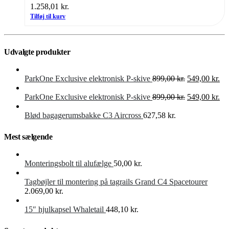
1.258,01
kr.
Tilføj til kurv
Udvalgte produkter
Den
De
ParkOne Exclusive elektronisk P-skive
899,00
kr.
549,00
kr.
oprindelige
akt
pris
Den
pri
De
ParkOne Exclusive elektronisk P-skive
899,00
kr.
549,00
kr.
var:
oprindelige
er:
akt
899,00 kr..
pris
549
pri
Blød bagagerumsbakke C3 Aircross
627,58
kr.
var:
er:
899,00 kr..
549
Mest sælgende
Monteringsbolt til alufælge
50,00
kr.
Tagbøjler til montering på tagrails Grand C4 Spacetourer
2.069,00
kr.
15″ hjulkapsel Whaletail
448,10
kr.