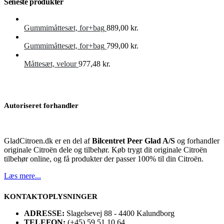
Seneste produkter
Gummimåttesæt, for+bag
889,00
kr.
Gummimåttesæt, for+bag
799,00
kr.
Måttesæt, velour
977,48
kr.
Autoriseret forhandler
GladCitroen.dk er en del af
Bilcentret Peer Glad A/S
og forhandler
originale Citroën dele og tilbehør. Køb trygt dit originale Citroën
tilbehør online, og få produkter der passer 100% til din Citroën.
Læs mere...
KONTAKTOPLYSNINGER
ADRESSE:
Slagelsevej 88 - 4400 Kalundborg
TELEFON:
(+45) 59 51 10 64