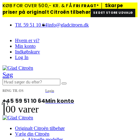
KØB FOR OVER 500,- KR. & FÅ
│
Skarpe
FRI FRAGT*
priser på originalt Citroën tilbehør
SE DET STORE UDVALG
Tlf. 59 51 10 64
|
info@gladcitroen.dk
Hvem er vi?
Min konto
Indkøbskurv
Log In
Søg
RING TIL OS
Login
+45 59 51 10 64
Min konto
0
0 varer
Originalt Citroën tilbehør
Vælg din Citroën
Aktuelle modeller