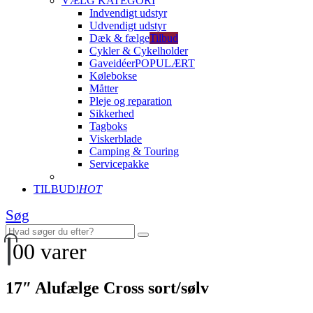
VÆLG KATEGORI
Indvendigt udstyr
Udvendigt udstyr
Dæk & fælge
Tilbud
Cykler & Cykelholder
Gaveidéer
POPULÆRT
Kølebokse
Måtter
Pleje og reparation
Sikkerhed
Tagboks
Viskerblade
Camping & Touring
Servicepakke
TILBUD!
HOT
Søg
0
0 varer
17″ Alufælge Cross sort/sølv