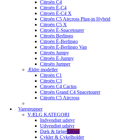
Citroën C4
Citroën Ë-C4
Citroën Ë-C4 X
Citroën C5 Aircross Plug-in Hybrid
Citroën C5 X
Citroën Ë-Spacetourer
Citroën Berlingo
Citroën Ë-Berlingo
Citroën Ë-Berlingo Van
Citroën Jumpy
Citroën Ë-Jumpy
Citroën Jumper
Ældre modeller
Citroën C1
Citroën C3
Citroën C4 Cactus
Citroën Grand C4 Spacetourer
Citroën C5 Aircross
Varegrupper
VÆLG KATEGORI
Indvendigt udstyr
Udvendigt udstyr
Dæk & fælge
Tilbud
Cykler & Cykelholder